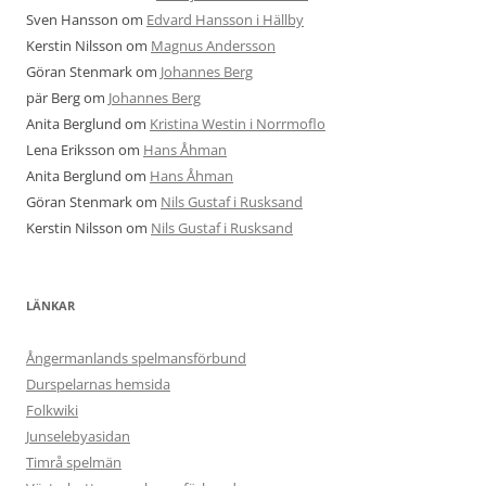
Sven Hansson
om
Edvard Hansson i Hällby
Kerstin Nilsson
om
Magnus Andersson
Göran Stenmark
om
Johannes Berg
pär Berg
om
Johannes Berg
Anita Berglund
om
Kristina Westin i Norrmoflo
Lena Eriksson
om
Hans Åhman
Anita Berglund
om
Hans Åhman
Göran Stenmark
om
Nils Gustaf i Rusksand
Kerstin Nilsson
om
Nils Gustaf i Rusksand
LÄNKAR
Ångermanlands spelmansförbund
Durspelarnas hemsida
Folkwiki
Junselebyasidan
Timrå spelmän