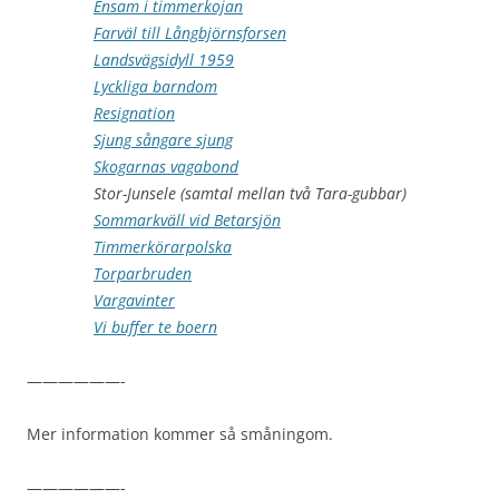
Ensam i timmerkojan
Farväl till Långbjörnsforsen
Landsvägsidyll 1959
Lyckliga barndom
Resignation
Sjung sångare sjung
Skogarnas vagabond
Stor-Junsele (samtal mellan två Tara-gubbar)
Sommarkväll vid Betarsjön
Timmerkörarpolska
Torparbruden
Vargavinter
Vi buffer te boern
——————-
Mer information kommer så småningom.
——————-