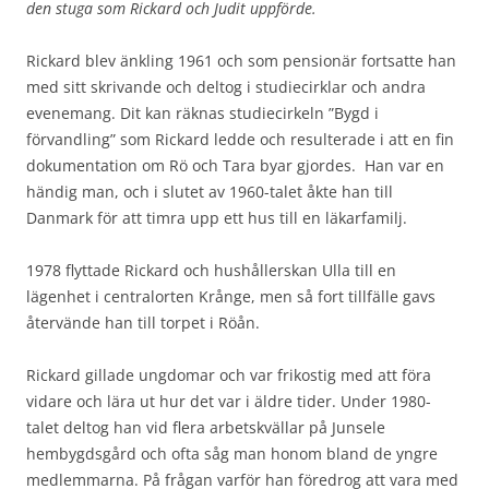
den stuga som Rickard och Judit uppförde.
Rickard blev änkling 1961 och som pensionär fortsatte han
med sitt skrivande och deltog i studiecirklar och andra
evenemang. Dit kan räknas studiecirkeln ”Bygd i
förvandling” som Rickard ledde och resulterade i att en fin
dokumentation om Rö och Tara byar gjordes. Han var en
händig man, och i slutet av 1960-talet åkte han till
Danmark för att timra upp ett hus till en läkarfamilj.
1978 flyttade Rickard och hushållerskan Ulla till en
lägenhet i centralorten Krånge, men så fort tillfälle gavs
återvände han till torpet i Röån.
Rickard gillade ungdomar och var frikostig med att föra
vidare och lära ut hur det var i äldre tider. Under 1980-
talet deltog han vid flera arbetskvällar på Junsele
hembygdsgård och ofta såg man honom bland de yngre
medlemmarna. På frågan varför han föredrog att vara med