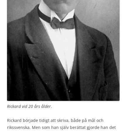
Rickard vid 20 års ålder
.
Rickard började tidigt att skriva, både på mål och
rikssvenska. Men som han själv berättat gjorde han det