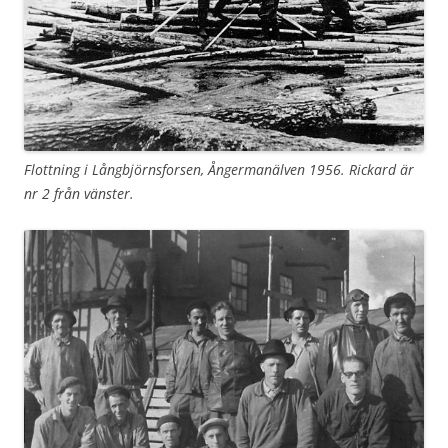
Flottning i Långbjörnsforsen, Ångermanälven 1956. Rickard är
nr 2 från vänster.