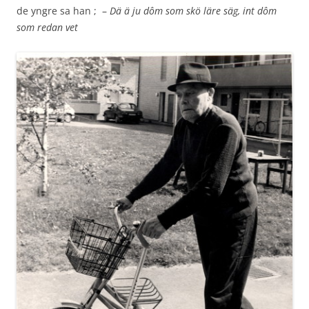
de yngre sa han ; –
Dä ä ju dôm som skö läre säg, int dôm
som redan vet