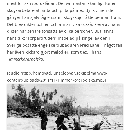
mest för skrivbordslådan. Det var nästan skamligt för en
skogsarbetare att sitta och plita på med dylikt, men de
gånger han själv låg ensam i skogskojor åkte pennan fram.
Det blev dikter och en och annan visa också. Flera av hans
dikter har senare tonsatts av olika personer. Bl.a. finns
hans dikt ”Torparbruden” inspelad på singel av den i
Sverige bosatte engelske trubaduren Fred Lane. I något fall
har även Rickard gjort melodier, som t.ex. i hans
Timmerkörarpolska.
[audio:http://hembygd.junselebyar.se/spelman/wp-
content/uploads/2011/11/Timmerkorarpolska.mp3]