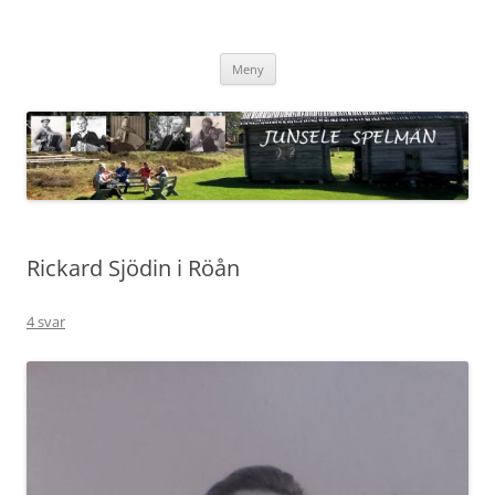
Hoppa
till
Junsele Spelmän
innehåll
Av Göran Stenmark och Lena Eriksson
Meny
Rickard Sjödin i Röån
4 svar