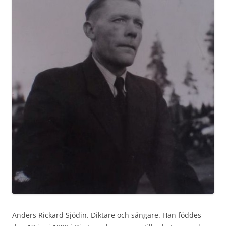
Anders Rickard Sjödin. Diktare och sångare. Han föddes