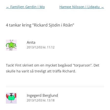
Inläggsnavigering
←
Familjen Gerdin i Mo
Hampe Nilsson i Lidgatu
→
4 tankar kring ”
Rickard Sjödin i Röån
”
Anita
2013/12/03 kl. 11:12
Tack! Fint skrivet om en mycket begåvad ”torparson”. Det
skulle ha varit så trevligt att träffa Richard.
Ingegerd Berglund
2013/12/03 kl. 13:18