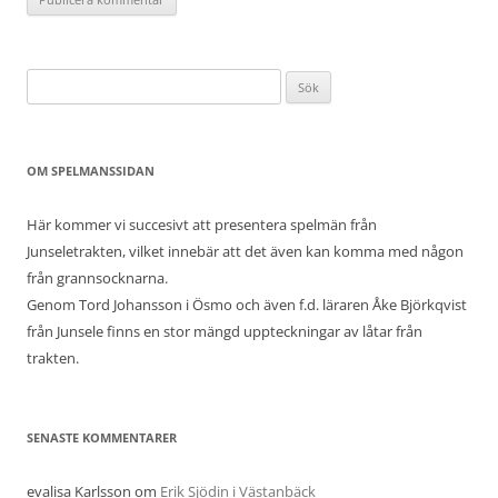
Sök
efter:
OM SPELMANSSIDAN
Här kommer vi succesivt att presentera spelmän från
Junseletrakten, vilket innebär att det även kan komma med någon
från grannsocknarna.
Genom Tord Johansson i Ösmo och även f.d. läraren Åke Björkqvist
från Junsele finns en stor mängd uppteckningar av låtar från
trakten.
SENASTE KOMMENTARER
evalisa Karlsson
om
Erik Sjödin i Västanbäck