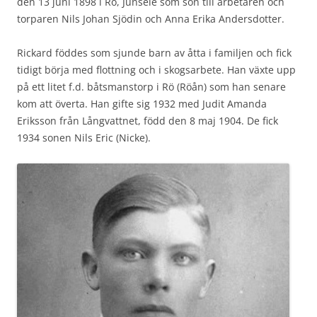
den 13 juni 1898 i Rö, Junsele som son till arbetaren och
torparen Nils Johan Sjödin och Anna Erika Andersdotter.
Rickard föddes som sjunde barn av åtta i familjen och fick
tidigt börja med flottning och i skogsarbete. Han växte upp
på ett litet f.d. båtsmanstorp i Rö (Röån) som han senare
kom att överta. Han gifte sig 1932 med Judit Amanda
Eriksson från Långvattnet, född den 8 maj 1904. De fick
1934 sonen Nils Eric (Nicke).