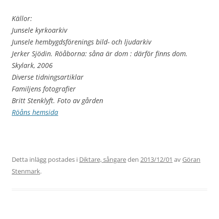
Källor:
Junsele kyrkoarkiv
Junsele hembygdsförenings bild- och ljudarkiv
Jerker Sjödin. Röåborna: såna är dom : därför finns dom.
Skylark, 2006
Diverse tidningsartiklar
Familjens fotografier
Britt Stenklyft. Foto av gården
Röåns hemsida
Detta inlägg postades i
Diktare, sångare
den
2013/12/01
av
Göran
Stenmark
.