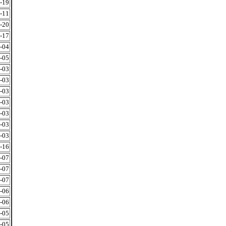
-19
-11
-20
-17
-04
-05
-03
-03
-03
-03
-03
-03
-03
-16
-07
-07
-07
-06
-06
-05
-05