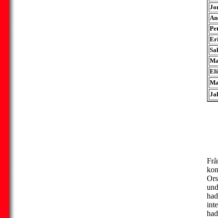
Jo
An
Pe
Er
Sa
Ma
El
Ma
Ja
Frå
kon
Ors
und
had
int
had