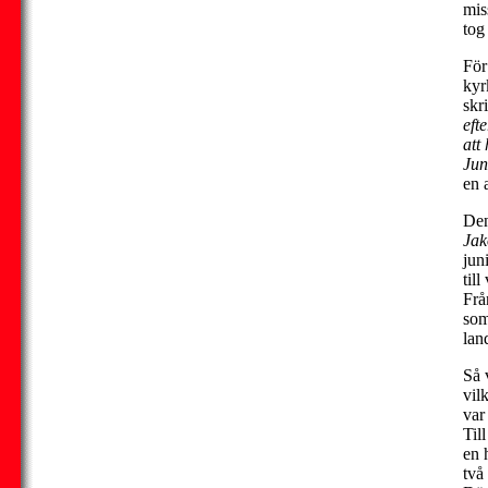
mis
tog 
För
kyr
skr
eft
att
Jun
en 
Den
Jak
jun
till
Frå
som
lan
Så 
vil
var
Til
en 
två