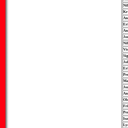
Ni
Kr
An
Er
An
Jo
Ni
Vi
Si
Jo
Er
Pe
Ma
Jo
An
Olo
Fr
Pe
Is
Ly