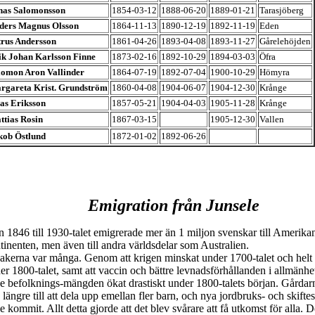
nas Salomonsson
1854-03-12
1888-06-20
1889-01-21
Tarasjöberg
ders Magnus Olsson
1864-11-13
1890-12-19
1892-11-19
Eden
trus Andersson
1861-04-26
1893-04-08
1893-11-27
Gårelehöjden
ik Johan Karlsson Finne
1873-02-16
1892-10-29
1894-03-03
Öfra
lomon Aron Vallinder
1864-07-19
1892-07-04
1900-10-29
Hömyra
rgareta Krist. Grundström
1860-04-08
1904-06-07
1904-12-30
Krånge
ias Eriksson
1857-05-21
1904-04-03
1905-11-28
Krånge
ttias Rosin
1867-03-15
1905-12-30
Vallen
kob Östlund
1872-01-02
1892-06-26
Emigration från Junsele
n 1846 till 1930-talet emigrerade mer än 1 miljon svenskar till Amerika
tinenten, men även till andra världsdelar som Australien.
akerna var många. Genom att krigen minskat under 1700-talet och helt 
er 1800-talet, samt att vaccin och bättre levnadsförhållanden i allmänhet 
e befolknings-mängden ökat drastiskt under 1800-talets början. Gårdar
e längre till att dela upp emellan fler barn, och nya jordbruks- och skifte
e kommit. Allt detta gjorde att det blev svårare att få utkomst för alla. 