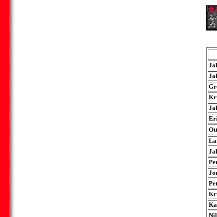
Ja
Ja
Gr
Kr
Ja
Er
Ot
La
Ja
Pe
Jo
Pe
Kr
Ka
Nil