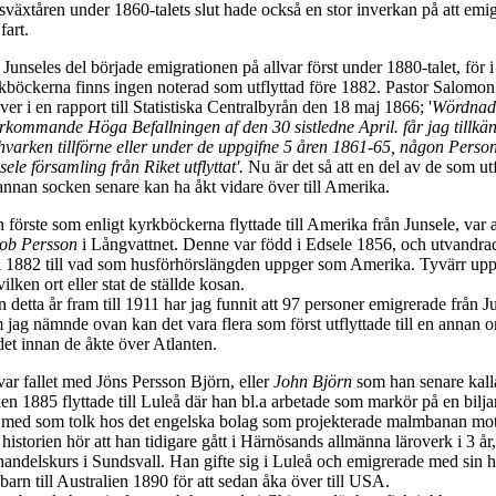
sväxtåren under 1860-talets slut hade också en stor inverkan på att emi
fart.
 Junseles del började emigrationen på allvar först under 1880-talet, för i
kböckerna finns ingen noterad som utflyttad före 1882. Pastor Salomo
iver i en rapport till Statistiska Centralbyrån den 18 maj 1866; '
Wördnads
erkommande Höga Befallningen af den 30 sistledne April. får jag tillkä
 hvarken tillförne eller under de uppgifne 5 åren 1861-65, någon Person
sele församling från Riket utflyttat'.
Nu är det så att en del av de som utfl
annan socken senare kan ha åkt vidare över till Amerika.
 förste som enligt kyrkböckerna flyttade till Amerika från Junsele, var 
ob Persson
i Långvattnet. Denne var född i Edsele 1856, och utvandra
i 1882 till vad som husförhörslängden uppger som Amerika. Tyvärr upp
 vilken ort eller stat de ställde kosan.
n detta år fram till 1911 har jag funnit att 97 personer emigrerade från 
 jag nämnde ovan kan det vara flera som först utflyttade till en annan o
det innan de åkte över Atlanten.
var fallet med Jöns Persson Björn, eller
John Björn
som han senare kalla
ken 1885 flyttade till Luleå där han bl.a arbetade som markör på en bilja
 med som tolk hos det engelska bolag som projekterade malmbanan mot 
l historien hör att han tidigare gått i Härnösands allmänna läroverk i 3 år,
handelskurs i Sundsvall. Han gifte sig i Luleå och emigrerade med sin 
 barn till Australien 1890 för att sedan åka över till USA.