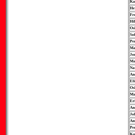
Ka
He
Fr
Hi
Os
So
Pe
Ma
Jo
Ma
Na
An
El
Os
Ma
Er
An
Jo
Am
Pe
Ka