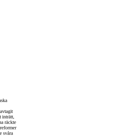
nska
avtagit
inträtt,
na räckte
sreformer
De svåra