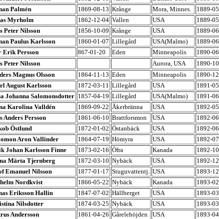
han Palmén
1869-08-13
Krånge
Mora, Minnes.
1889-05
ias Myrholm
1862-12-04
Vallen
USA
1889-05
s Peter Nilsson
1856-10-09
Krånge
USA
1889-06
han Paulus Karlsson
1860-01-07
Lillegård
USA(Malmo)
1889-06
r Erik Persson
867-01-20
Eden
Minneapolis
1890-06
s Peter Nilsson
Aurora, USA
1890-10
ders Magnus Olsson
1864-11-13
Eden
Minneapolis
1890-12
rl August Karlsson
1872-03-11
Lillegård
USA
1891-05
sa Johanna Salomonsdotter
1857-04-19
Lillegård
USA(Malmo)
1891-06
ina Karolina Valldén
1869-09-22
Åkerbränna
USA
1892-05
ls Anders Persson
1861-06-10
Brattforsmon
USA
1892-06
kob Östlund
1872-01-02
Östanbäck
USA
1892-06
lomon Aron Vallinder
1864-07-19
Hömyra
USA
1892-07
ik Johan Karlsson Finne
1873-02-16
Öfra
Kanada
1892-10
na Märta Tjernberg
1872-03-10
Nybäck
USA
1892-12
of Emanuel Nilsson
1877-01-17
Stuguvattentj.
USA
1893-12
lhelm Nordkvist
1866-05-22
Nybäck
Kanada
1893-02
nas Eriksson Hallin
1847-07-02
Hällberget
USA
1893-03
stina Nilsdotter
1874-03-25
Nybäck
USA
1893-03
trus Andersson
1861-04-26
Gårelehöjden
USA
1893-04