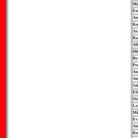
Mä
Em
An
Ka
Ax
Ka
Al
Hi
Bro
Pe
An
And
Sa
El
Os
La
Må
Ev
An
Ka