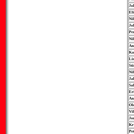
Jo
El
Nil
Jo
Pe
Nil
An
Ka
Li
St
Ni
Ja
Sa
Er
An
Ol
Vi
Jo
Kri
Pe