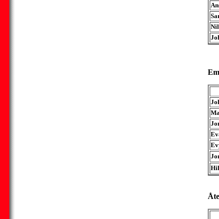
An
Sa
Ni
Jo
Emi
Jo
Ma
Jo
Ev
Ev
Jo
Hi
Åte