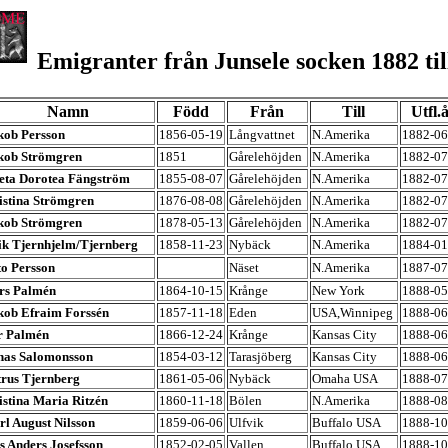
Emigranter från Junsele socken 1882 til
Namn
Född
Från
Till
Utfl.
kob Persson
1856-05-19
Långvattnet
N.Amerika
1882-06
kob Strömgren
1851
Gårelehöjden
N.Amerika
1882-07
eta Dorotea Fängström
1855-08-07
Gårelehöjden
N.Amerika
1882-07
istina Strömgren
1876-08-08
Gårelehöjden
N.Amerika
1882-07
kob Strömgren
1878-05-13
Gårelehöjden
N.Amerika
1882-07
ik Tjernhjelm/Tjernberg
1858-11-23
Nybäck
N.Amerika
1884-01
to Persson
Näset
N.Amerika
1887-07
rs Palmén
1864-10-15
Krånge
New York
1888-05
kob Efraim Forssén
1857-11-18
Eden
USA,Winnipeg
1888-06
r Palmén
1866-12-24
Krånge
Kansas City
1888-06
nas Salomonsson
1854-03-12
Tarasjöberg
Kansas City
1888-06
trus Tjernberg
1861-05-06
Nybäck
Omaha USA
1888-07
istina Maria Ritzén
1860-11-18
Bölen
N.Amerika
1888-08
rl August Nilsson
1859-06-06
Ulfvik
Buffalo USA
1888-10
s Anders Josefsson
1852-02-05
Vallen
Buffalo USA
1888-10