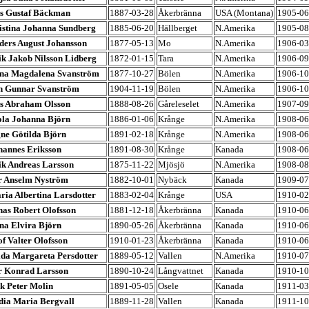
ls Gustaf Bäckman
1887-03-28
Åkerbränna
USA (Montana)
1905-06
istina Johanna Sundberg
1885-06-20
Hällberget
N.Amerika
1905-08
ders August Johansson
1877-05-13
Mo
N.Amerika
1906-03
ik Jakob Nilsson Lidberg
1872-01-15
Tara
N.Amerika
1906-09
na Magdalena Svanström
1877-10-27
Bölen
N.Amerika
1906-10
n Gunnar Svanström
1904-11-19
Bölen
N.Amerika
1906-10
ls Abraham Olsson
1888-08-26
Gåreleselet
N.Amerika
1907-09
ola Johanna Björn
1886-01-06
Krånge
N.Amerika
1908-06
gne Götilda Björn
1891-02-18
Krånge
N.Amerika
1908-06
hannes Eriksson
1891-08-30
Krånge
Kanada
1908-06
ik Andreas Larsson
1875-11-22
Mjösjö
N.Amerika
1908-08
r Anselm Nyström
1882-10-01
Nybäck
Kanada
1909-07
ria Albertina Larsdotter
1883-02-04
Krånge
USA
1910-02
nas Robert Olofsson
1881-12-18
Åkerbränna
Kanada
1910-06
na Elvira Björn
1890-05-26
Åkerbränna
Kanada
1910-06
f Valter Olofsson
1910-01-23
Åkerbränna
Kanada
1910-06
ida Margareta Persdotter
1889-05-12
Vallen
N.Amerika
1910-07
r Konrad Larsson
1890-10-24
Långvattnet
Kanada
1910-10
ak Peter Molin
1891-05-05
Osele
Kanada
1911-03
dia Maria Bergvall
1889-11-28
Vallen
Kanada
1911-10