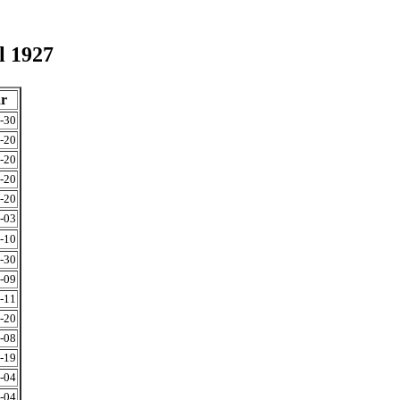
l 1927
år
-30
-20
-20
-20
-20
-03
-10
-30
-09
-11
-20
-08
-19
-04
-04