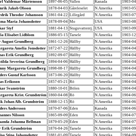
rl Valdemar Mårtensson
1897-06-05
Vallen
Kanada
1903-04
nrik Jakob Olsson
1878-04-03
Gåreleselet
N.Amerika
1903-05
edrik Theodor Johansson
1861-04-22
Lillegård
N.Amerika
1903-07
lma Maria Johansdotter
1878-09-04
Mo
USA
1903-08
kar Styf
1881-04-13
Stuguvattentj.
USA
1903-09
fia Elisabet Lidblom
1886-05-15
Tarsele
N.Amerika
1903-12
r August Grundberg
1861-12-26
Hällby
N.Amerika
1904-04
rgareta Amelia Jonsdotter
1872-07-22
Hällby
N.Amerika
1904-04
nas Erik Grundberg
1892-09-07
Hällby
N.Amerika
1904-04
tilda Severina Grundberg
1894-04-06
Hällby
N.Amerika
1904-04
nny Margareta Grundberg
1898-08-17
Hällby
N.Amerika
1904-04
ders Gustaf Karlsson
1873-06-20
Hällby
N.Amerika
1904-04
ias Eriksson
1857-05-21
Rö
N.Amerika
1904-04
kar Svanström
1880-10-01
Bölen
N.Amerika
1904-04
rgareta Krist. Grundström
1860-04-08
Rö
N.Amerika
1904-06
ik Johan Alb. Grundström
1888-12-15
Rö
N.Amerika
1904-06
ders Andersson
1870-07-06
Eden
Kanada
1904-06
hannes Nilsson
1865-09-09
Eden
N.Amerika
1904-07
anda Johanna Bellman
1879-05-29
Eden
N.Amerika
1904-07
r Erik Grundström
1876-04-26
Tarsele
N.Amerika
1904-09
jsa Stina Johansdotter
1881-01-09
Tarsele
N.Amerika
1904-09