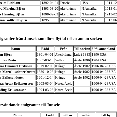
selm Lidblom
1892-04-21
Tarsele
USA
1911-12
ra Martina Björn
1893-08-20
Åkerbränna
N.Amerika
1913-01
ls Henning Björn
1898-02-03
Åkerbränna
N.Amerika
1913-02
han Gottfrid Björn
1895-
Åkerbränna
N.Amerika
1913-06
granter från Junsele som först flyttat till en annan socken
Namn
Född
Från
Till socken
Utfl. annat land
hn Björn
1861-04-01
Åkerbränna
Luleå 1885
1890 USA
ttias Rosin
1867-03-15
Vallen
Åsele 1896
1904 USA
nas Emanuel Eriksson
1879-02-03
Krånge
Åsele 1902
1906-04-28 USA
a Marteliusdotter
hustru
1880-10-23
Krånge
Åsele 1902
1906-04-28 USA
y Eriksson
dotter
1901-12-14
Krånge
Åsele 1902
1906-04-28 USA
nas Artur Eriksson son
1903-03-04
Noret, Åsele
1906-04-28 USA
lding Eriksson son
1904-03-28
Noret, Åsele
1906-04-28 USA
rvändande emigranter till Junsele
Namn
Född
utfl.år
infl.år
Till by