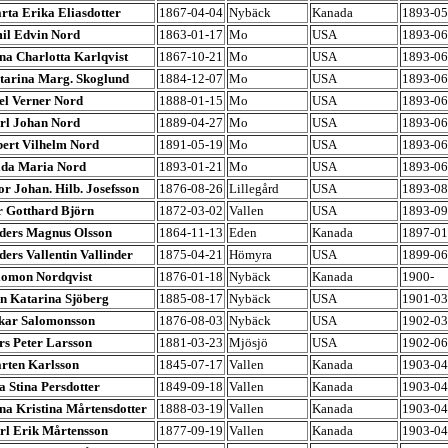
rta Erika Eliasdotter
1867-04-04
Nybäck
Kanada
1893-05
il Edvin Nord
1863-01-17
Mo
USA
1893-06
na Charlotta Karlqvist
1867-10-21
Mo
USA
1893-06
tarina Marg. Skoglund
1884-12-07
Mo
USA
1893-06
el Verner Nord
1888-01-15
Mo
USA
1893-06
rl Johan Nord
1889-04-27
Mo
USA
1893-06
bert Vilhelm Nord
1891-05-19
Mo
USA
1893-06
lda Maria Nord
1893-01-21
Mo
USA
1893-06
r Johan. Hilb. Josefsson
1876-08-26
Lillegård
USA
1893-08
r Gotthard Björn
1872-03-02
Vallen
USA
1893-09
ders Magnus Olsson
1864-11-13
Eden
Kanada
1897-01
ers Vallentin Vallinder
1875-04-21
Hömyra
USA
1899-06
lomon Nordqvist
1876-01-18
Nybäck
Kanada
1900-
in Katarina Sjöberg
1885-08-17
Nybäck
USA
1901-03
kar Salomonsson
1876-08-03
Nybäck
USA
1902-03
rs Peter Larsson
1881-03-23
Mjösjö
USA
1902-06
rten Karlsson
1845-07-17
Vallen
Kanada
1903-04
a Stina Persdotter
1849-09-18
Vallen
Kanada
1903-04
na Kristina Mårtensdotter
1888-03-19
Vallen
Kanada
1903-04
rl Erik Mårtensson
1877-09-19
Vallen
Kanada
1903-04