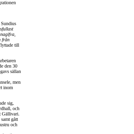
grationen
n Sundius
fullast
nnagifva,
 från
yttade till
arbetaren
de den 30
gavs sällan
Junsele, men
rt inom
de sig,
rdhall, och
Gällivari.
 samt gått
hustru och